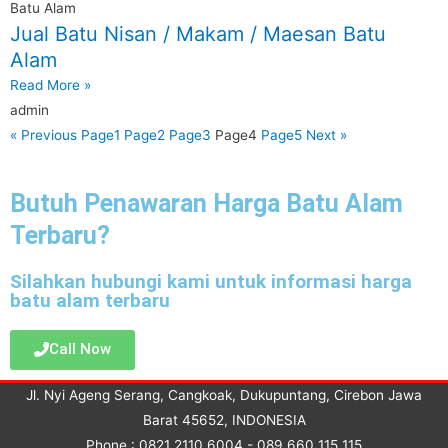
Batu Alam
Jual Batu Nisan / Makam / Maesan Batu
Alam
Read More »
admin
« Previous
Page
1
Page
2
Page
3
Page
4
Page
5
Next »
Butuh Penawaran Harga Batu Alam
Terbaru?
Silahkan hubungi kami untuk informasi harga
batu alam terbaru
Call Now
Jl. Nyi Ageng Serang, Cangkoak, Dukupuntang, Cirebon Jawa
Barat 45652, INDONESIA
Phone : 0821 2110 6004 - 089 660 115 115