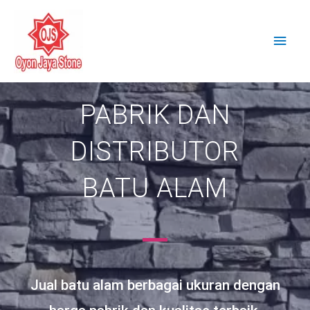
Lewati
Men
ke
Uta
konten
PABRIK DAN
DISTRIBUTOR
BATU ALAM
Jual batu alam berbagai ukuran dengan