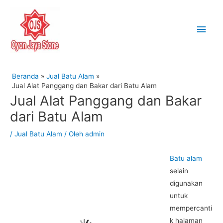
Lewati
Men
ke
Uta
konten
Beranda
Jual Batu Alam
Jual Alat Panggang dan Bakar dari Batu Alam
Jual Alat Panggang dan Bakar
dari Batu Alam
/
Jual Batu Alam
/ Oleh
admin
Batu alam
selain
digunakan
untuk
mempercanti
k halaman