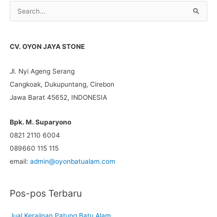
C
a
r
CV. OYON JAYA STONE
i
u
Jl. Nyi Ageng Serang
n
Cangkoak, Dukupuntang, Cirebon
t
Jawa Barat 45652, INDONESIA
u
k
Bpk. M. Suparyono
:
0821 2110 6004
089660 115 115
email:
admin@oyonbatualam.com
Pos-pos Terbaru
Jual Kerajinan Patung Batu Alam