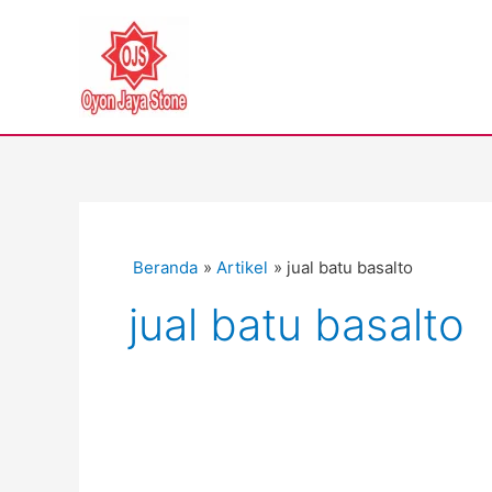
Lewati
ke
konten
Beranda
Artikel
jual batu basalto
jual batu basalto