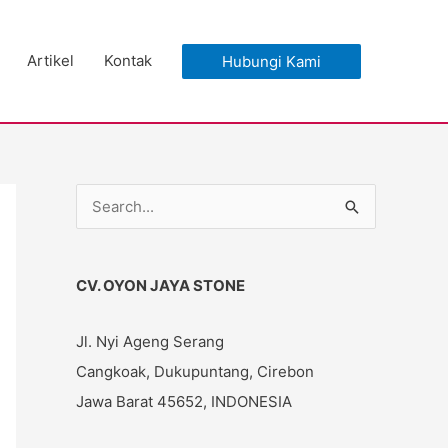
Artikel
Kontak
Hubungi Kami
C
a
r
CV. OYON JAYA STONE
i
u
Jl. Nyi Ageng Serang
n
Cangkoak, Dukupuntang, Cirebon
t
Jawa Barat 45652, INDONESIA
u