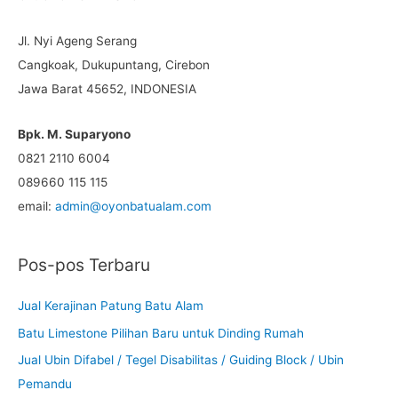
i
u
Jl. Nyi Ageng Serang
n
Cangkoak, Dukupuntang, Cirebon
t
Jawa Barat 45652, INDONESIA
u
k
Bpk. M. Suparyono
:
0821 2110 6004
089660 115 115
email:
admin@oyonbatualam.com
Pos-pos Terbaru
Jual Kerajinan Patung Batu Alam
Batu Limestone Pilihan Baru untuk Dinding Rumah
Jual Ubin Difabel / Tegel Disabilitas / Guiding Block / Ubin
Pemandu